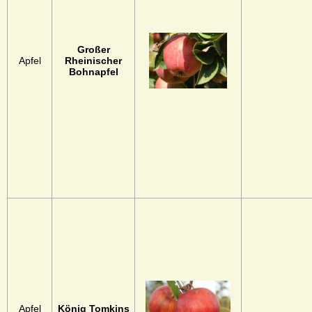
Großer
Apfel
Rheinischer
Bohnapfel
Apfel
König Tomkins