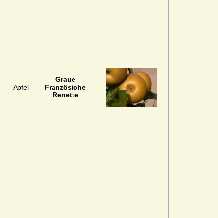
Graue
Apfel
Französiche
Renette